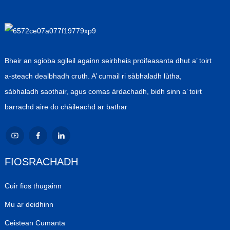
Bheir an sgioba sgileil againn seirbheis proifeasanta dhut a’ toirt
a-steach dealbhadh cruth. A’ cumail ri sàbhaladh lùtha,
sàbhaladh saothair, agus comas àrdachadh, bidh sinn a’ toirt
barrachd aire do chàileachd ar bathar
FIOSRACHADH
Cuir fios thugainn
Mu ar deidhinn
Ceistean Cumanta