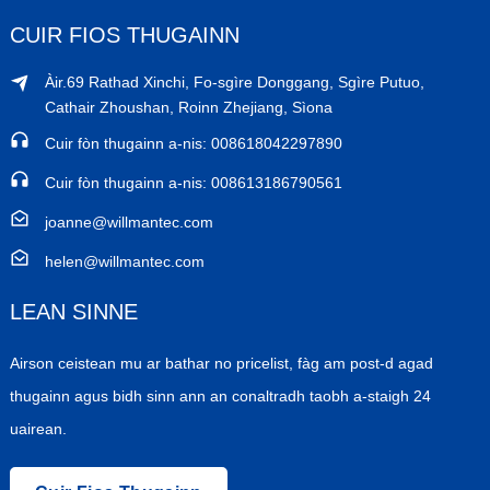
CUIR FIOS THUGAINN
Àir.69 Rathad Xinchi, Fo-sgìre Donggang, Sgìre Putuo,
Cathair Zhoushan, Roinn Zhejiang, Sìona
Cuir fòn thugainn a-nis: 008618042297890
Cuir fòn thugainn a-nis: 008613186790561
joanne@willmantec.com
helen@willmantec.com
LEAN SINNE
Airson ceistean mu ar bathar no pricelist, fàg am post-d agad
thugainn agus bidh sinn ann an conaltradh taobh a-staigh 24
uairean.