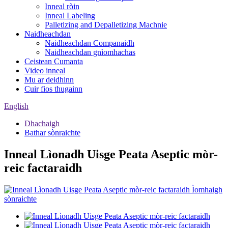
Inneal ròin
Inneal Labeling
Palletizing and Depalletizing Machnie
Naidheachdan
Naidheachdan Companaidh
Naidheachdan gnìomhachas
Ceistean Cumanta
Video inneal
Mu ar deidhinn
Cuir fios thugainn
English
Dhachaigh
Bathar sònraichte
Inneal Lìonadh Uisge Peata Aseptic mòr-
reic factaraidh