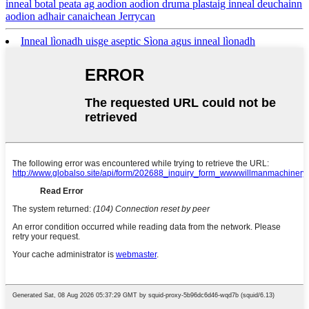
inneal botal peata ag aodion aodion druma plastaig inneal deuchainn
aodion adhair canaichean Jerrycan
Inneal lìonadh uisge aseptic Sìona agus inneal lìonadh