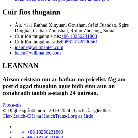
Cuir fios thugainn
Àir. 41-1 Rathad Xinyuan, Goushan, Sràid Qiandao, Sgìre
Dinghai, Cathair Zhoushan, Roinn Zhejiang, Sìona
Cuir fòn thugainn a-nis:
+86 18250231863
Cuir fòn thugainn a-nis:
008613186790561
joanne@willmantec.com
helen@willmantec.com
LEANNAN
Airson ceistean mu ar bathar no pricelist, fàg am
post-d agad thugainn agus bidh sinn ann an
conaltradh taobh a-staigh 24 uairean.
Fios a-nis
© Dlighe-sgrìobhaidh - 2010-2024 : Gach còir glèidhte.
Clàr-làraich
-
Clàr na làraichTrans
-
Lorg as àirde
+86 18250231863
+86 18250231863