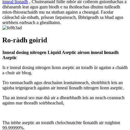
inneal lìonadh
, Chuireamaid fàilte mhòr air cothrom gnìomhachas a
dhèanamh leat agus gum biodh e na thoileachas dhuinn tuilleadh
mion-fhiosrachaidh mu na stuthan againn a cheangal. Faodar
càileachd sàr-mhath, prìsean farpaiseach, lìbhrigeadh sa bhad agus
seirbheis earbsach a ghealltainn.
Ro-ràdh goirid
Inneal dosing nitrogen Liquid Aseptic airson inneal lìonadh
Aseptic
Is e inneal dosing nitrogen lionn aseptic an toradh ùr againn a chaidh
a chuir air bhog.
Tro rannsachadh agus deuchainn leantainneach, shoirbhich leis an
sgioba teignigeach againn air inneal lìonadh nitrogen lionn aseptic.
Tha an inneal seo mar-thà air a dhearbhadh leis an neach-ceannach
againn mar thoradh soirbheachail,
Tha inbhe aseptic an toraidh chrìochnaichte lìonaidh air ruighinn
99.99999%.