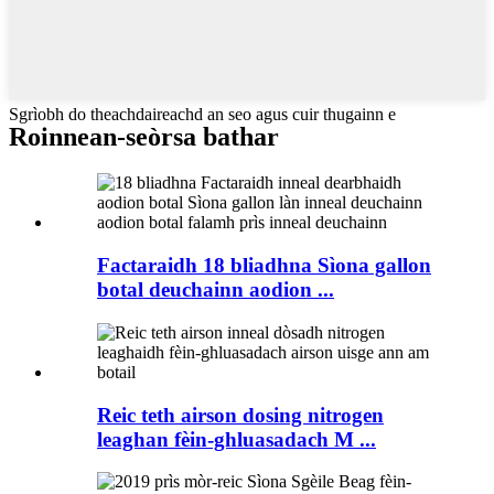
Sgrìobh do theachdaireachd an seo agus cuir thugainn e
Roinnean-seòrsa bathar
Factaraidh 18 bliadhna Sìona gallon
botal deuchainn aodion ...
Reic teth airson dosing nitrogen
leaghan fèin-ghluasadach M ...