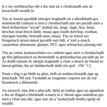
Is e seo soirbheachas eile a tha sinn air a choileanadh ann an
leasachadh toraidh ùr.
Tha an inneal-sgaoilidh nitrogen leaghaidh air a dhealbhadh gus
àrainneachd cuideam is inert a chruthachadh ann am pacadh anns a
bheil lioftaichean “socair” (leithid ola, uisge, sùgh, fìon, lionn,
deochan ìosal deoch làidir, msaa) agus biadh (ketchup, cnothan,
sliseagan buntàta, briseadh-aran, msaa). Tha an inneal seo
freagarrach airson inneal pacaidh sam bith, a’ toirt a-steach
canaichean alùmanum, glainne, PET, agus seòrsachan plastaig eile.
Tha an comas àrainneachdan cus cuideim agus inert a chruthachadh
gu fèin-ghluasadach na thionndadh sa ghnìomhachas pacaidh gu ìre.
Às deidh tuiteam de nitrigin leaghaidh a chuir a-steach do bhotal no
inneal-giùlain, tha an falmhachadh làidir (ìre goil - 196 ° C)
Nuair a thig e gu bhith na ghas, bidh an tomhas-lìonaidh aige ag
àrdachadh 700 uair. Faodaidh an iongantas corporra seo dà rud
bunaiteach a dhèanamh:
An toiseach, mus tèid a phacadh, thèid an èadhar agus an ogsaidean
a tha air fhàgail a bhrùthadh a-mach às a’ bhotal agus naitridean gas
inert a chuir nan àite, agus mar sin a’ leudachadh beatha sgeilp an
toraidh;