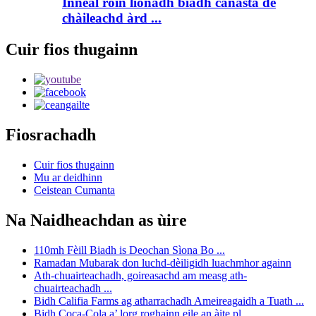
Inneal ròin lìonadh biadh canasta de
chàileachd àrd ...
Cuir fios thugainn
Fiosrachadh
Cuir fios thugainn
Mu ar deidhinn
Ceistean Cumanta
Na Naidheachdan as ùire
110mh Fèill Biadh is Deochan Sìona Bo ...
Ramadan Mubarak don luchd-dèiligidh luachmhor againn
Ath-chuairteachadh, goireasachd am measg ath-
chuairteachadh ...
Bidh Califia Farms ag atharrachadh Ameireagaidh a Tuath ...
Bidh Coca-Cola a’ lorg roghainn eile an àite pl...