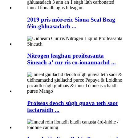
2019 prìs mòr-reic Sìona Scal Beag
fèin-ghluasadach ...
Nitrogen leaghan proifeasanta
Sìneach a’ cur ris co-ionannachd ...
Pròiseas deoch sùgh guava teth saor
factaraidh ...