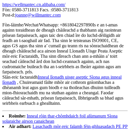
https://wellmantec.cn.alibaba.com/
Fòn: 0580-3711813 Facs. :0580-3711813
Post-d:
joanne@willmantec.com
Fòn-làimhe/Wechat/Whatsapp: +8618042297890Is e an t-amas
againn toraidhean de dheagh chàileachd a thabhann aig raointean
prìsean farpaiseach, agus taic den chiad ìre do luchd-dèiligidh air
feadh an t-saoghail air fad. Tha sinn le teisteanas ISO9001, CE,
agus GS agus tha sinn a’ cumail gu teann ris na sònrachaidhean de
dheagh chàileachd aca airson Inneal Lìonadh Uisge Peata Aseptic
mòr-reic Factaraidh, Tha sinn dìreach chan ann a-mhàin a’ toirt
seachad càileachd àrd don luchd-ceannach againn, ach nas
cudromaiche buileach tha an t-seirbheis as fheàrr againn agus am
farpaiseach. prìs.
Slàn-reic factaraidh
Inneal lìonadh uisge aseptic Sìona agus inneal
lìonadh
, Chuireamaid fàilte mhòr air cothrom gnìomhachas a
dhèanamh leat agus gum biodh e na thoileachas dhuinn tuilleadh
mion-fhiosrachaidh mu na stuthan againn a cheangal. Faodar
càileachd sàr-mhath, prìsean farpaiseach, lìbhrigeadh sa bhad agus
seirbheis earbsach a ghealltainn.
Roimhe:
Inneal ròin thar-chòmhdaich foil alùmanum Sìona
solaraiche airson canaichean
Air adhart:
Lasachadh mòr-reic falamh fèin-ghluasadach PE PP