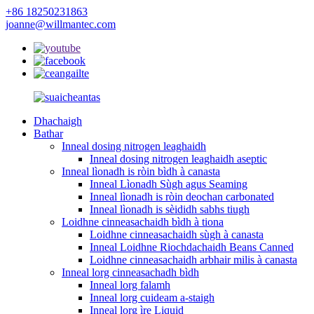
+86 18250231863
joanne@willmantec.com
Dhachaigh
Bathar
Inneal dosing nitrogen leaghaidh
Inneal dosing nitrogen leaghaidh aseptic
Inneal lìonadh is ròin bìdh à canasta
Inneal Lìonadh Sùgh agus Seaming
Inneal lìonadh is ròin deochan carbonated
Inneal lìonadh is sèididh sabhs tiugh
Loidhne cinneasachaidh bìdh à tiona
Loidhne cinneasachaidh sùgh à canasta
Inneal Loidhne Riochdachaidh Beans Canned
Loidhne cinneasachaidh arbhair milis à canasta
Inneal lorg cinneasachadh bìdh
Inneal lorg falamh
Inneal lorg cuideam a-staigh
Inneal lorg ìre Liquid