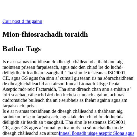
Cuir post-d thugainn
Mion-fhiosrachadh toraidh
Bathar Tags
Is e ar n-amas toraidhean de dheagh chàileachd a thabhann aig
raointean prìsean farpaiseach, agus taic den chiad ìre do luchd-
dèiligidh air feadh an t-saoghail. Tha sinn le teisteanas ISO9001,
CE, agus GS agus tha sinn a’ cumail gu teann ris na sònrachaidhean
de dheagh chàileachd aca airson Inneal Lìonadh Uisge Peata
Aseptic mòr-reic Factaraidh, Tha sinn dìreach chan ann a-mhàin a’
toirt seachad càileachd àrd don luchd-ceannach againn, ach nas
cudromaiche buileach tha an t-seirbheis as fheàrr againn agus am
farpaiseach. prìs.
Is e ar n-amas toraidhean de dheagh chàileachd a thabhann aig
raointean prìsean farpaiseach, agus taic den chiad ìre do luchd-
dèiligidh air feadh an t-saoghail. Tha sinn le teisteanas ISO9001,
CE, agus GS agus a’ cumail gu teann ris na sònrachaidhean de
dheagh chàileachd aca airson
Inneal lìonadh uisge aseptic Sìona agus