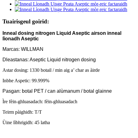
Tuairisgeul goirid:
Inneal dosing nitrogen Liquid Aseptic airson inneal
lìonadh Aseptic
Marcas: WILLMAN
Dleastanas: Aseptic Liquid nitrogen dosing
Astar dosing: 1330 botail / min aig a’ char as àirde
Inbhe Aspetic: 99.999%
Pasgan: botal PET / can alùmanum / botal glainne
Ìre fèin-ghluasadach: fèin-ghluasadach
Teirm pàighidh: T/T
Ùine lìbhrigidh: 45 latha