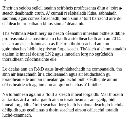
Bheir an sgioba sgileil againn seirbheis proifeasanta dhut a’ toirt a-
steach dealbhadh cruth. A’ cumail ri sàbhaladh lùtha, sàbhaladh
saothair, agus comas àrdachadh, bidh sinn a’ toirt barrachd aire do
chàileachd ar bathar a bhios sinn a’ dèanamh.
Tha Willman Machinery na neach-dèanamh innealan bidhe is dibhe
proifeasanta à canastairean a chaidh a stèidheachadh ann an 2014
leis an amas na h-innealan as fheàrr a thoirt seachad ann an
gnìomhachas bìdh aig prìsean farpaiseach. Thòisich a’ chompanaidh
againn le inneal dosing LN2 agus innealan lorg no sgrùdaidh
thoraidhean crìochnaichte eile.
Le dealas ann an R&D agus ùr-ghnàthachadh na companaidh, tha
sinn air leasachadh ùr a choileanadh agus air leudachadh gu
toraidhean eile ann an innealan giollachd bìdh stèidhichte air an
eòlas beairteach againn ann an gnìomhachas a’ bhidhe.
Na toraidhean againn a ’toirt a-steach inneal lorgaidh. Mar thoradh
air iarrtas àrd a ’mhargaidh airson toraidhean air an sgeilp, bidh
inneal lorgaidh a’ toirt seachad lorg luath is mionaideach do luchd-
dèiligidh gus gealltanas a thoirt seachad airson càileachd toraidh
luchd-ceannach.