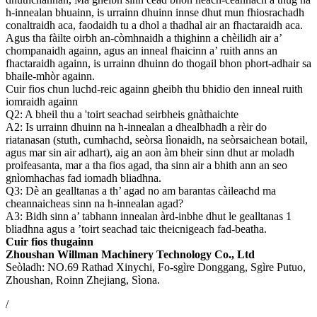
h-innealan bhuainn, is urrainn dhuinn innse dhut mun fhiosrachadh
conaltraidh aca, faodaidh tu a dhol a thadhal air an fhactaraidh aca.
Agus tha fàilte oirbh an-còmhnaidh a thighinn a chèilidh air a’
chompanaidh againn, agus an inneal fhaicinn a’ ruith anns an
fhactaraidh againn, is urrainn dhuinn do thogail bhon phort-adhair sa
bhaile-mhòr againn.
Cuir fios chun luchd-reic againn gheibh thu bhidio den inneal ruith
iomraidh againn
Q2: A bheil thu a 'toirt seachad seirbheis gnàthaichte
A2: Is urrainn dhuinn na h-innealan a dhealbhadh a rèir do
riatanasan (stuth, cumhachd, seòrsa lìonaidh, na seòrsaichean botail,
agus mar sin air adhart), aig an aon àm bheir sinn dhut ar moladh
proifeasanta, mar a tha fios agad, tha sinn air a bhith ann an seo
gnìomhachas fad iomadh bliadhna.
Q3: Dè an gealltanas a th’ agad no am barantas càileachd ma
cheannaicheas sinn na h-innealan agad?
A3: Bidh sinn a’ tabhann innealan àrd-inbhe dhut le gealltanas 1
bliadhna agus a ’toirt seachad taic theicnigeach fad-beatha.
Cuir fios thugainn
Zhoushan Willman Machinery Technology Co., Ltd
Seòladh: NO.69 Rathad Xinychi, Fo-sgìre Donggang, Sgìre Putuo,
Zhoushan, Roinn Zhejiang, Sìona.
/