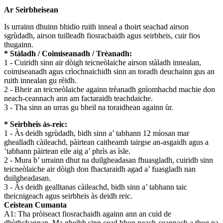
Ar Seirbheisean
Is urrainn dhuinn bhidio ruith inneal a thoirt seachad airson
sgrùdadh, airson tuilleadh fiosrachaidh agus seirbheis, cuir fios
thugainn.
* Stàladh / Coimiseanadh / Trèanadh:
1 - Cuiridh sinn air dòigh teicneòlaiche airson stàladh innealan,
coimiseanadh agus crìochnaichidh sinn an toradh deuchainn gus an
ruith innealan gu rèidh.
2 - Bheir an teicneòlaiche againn trèanadh gnìomhachd machie don
neach-ceannach ann am factaraidh teachdaiche.
3 - Tha sinn an urras gu bheil na toraidhean againn ùr.
* Seirbheis às-reic:
1 - Às deidh sgrùdadh, bidh sinn a’ tabhann 12 mìosan mar
ghealladh càileachd, pàirtean caitheamh tairgse an-asgaidh agus a
’tabhann pàirtean eile aig a’ phrìs as ìsle.
2 - Mura b’ urrainn dhut na duilgheadasan fhuasgladh, cuiridh sinn
teicneòlaiche air dòigh don fhactaraidh agad a’ fuasgladh nan
duilgheadasan.
3 - Às deidh gealltanas càileachd, bidh sinn a’ tabhann taic
theicnigeach agus seirbheis às deidh reic.
Ceistean Cumanta
A1: Tha pròiseact fiosrachaidh againn ann an cuid de
dhùthchannan, Ma gheibh sinn cead bhon neach-ceannach a thug na