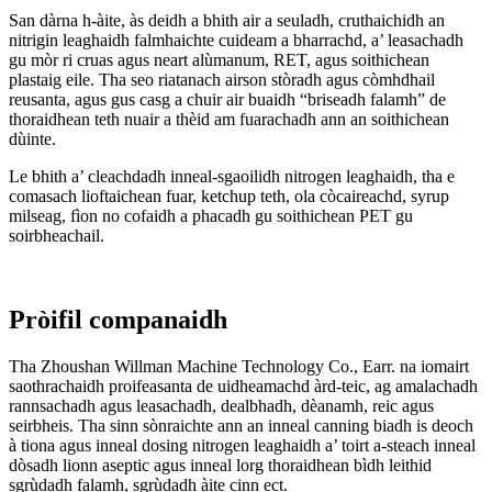
San dàrna h-àite, às deidh a bhith air a seuladh, cruthaichidh an
nitrigin leaghaidh falmhaichte cuideam a bharrachd, a’ leasachadh
gu mòr ri cruas agus neart alùmanum, RET, agus soithichean
plastaig eile. Tha seo riatanach airson stòradh agus còmhdhail
reusanta, agus gus casg a chuir air buaidh “briseadh falamh” de
thoraidhean teth nuair a thèid am fuarachadh ann an soithichean
dùinte.
Le bhith a’ cleachdadh inneal-sgaoilidh nitrogen leaghaidh, tha e
comasach lioftaichean fuar, ketchup teth, ola còcaireachd, syrup
milseag, fìon no cofaidh a phacadh gu soithichean PET gu
soirbheachail.
Pròifil companaidh
Tha Zhoushan Willman Machine Technology Co., Earr. na iomairt
saothrachaidh proifeasanta de uidheamachd àrd-teic, ag amalachadh
rannsachadh agus leasachadh, dealbhadh, dèanamh, reic agus
seirbheis. Tha sinn sònraichte ann an inneal canning biadh is deoch
à tiona agus inneal dosing nitrogen leaghaidh a’ toirt a-steach inneal
dòsadh lionn aseptic agus inneal lorg thoraidhean bìdh leithid
sgrùdadh falamh, sgrùdadh àite cinn ect.