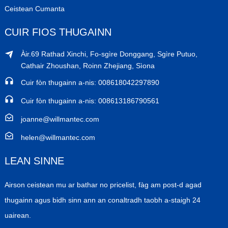
Ceistean Cumanta
CUIR FIOS THUGAINN
Àir.69 Rathad Xinchi, Fo-sgìre Donggang, Sgìre Putuo,
Cathair Zhoushan, Roinn Zhejiang, Sìona
Cuir fòn thugainn a-nis: 008618042297890
Cuir fòn thugainn a-nis: 008613186790561
joanne@willmantec.com
helen@willmantec.com
LEAN SINNE
Airson ceistean mu ar bathar no pricelist, fàg am post-d agad
thugainn agus bidh sinn ann an conaltradh taobh a-staigh 24
uairean.