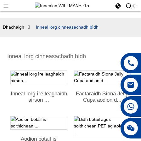
Dhachaigh
Inneal lorg cinneasachadh bìdh
Inneal lorg cinneasachadh bìdh
Inneal lorg ìre leaghaidh
Factaraidh Sìona Jelly
airson ...
Cupa aodion d...
+86 18042297890
Aodion botail is