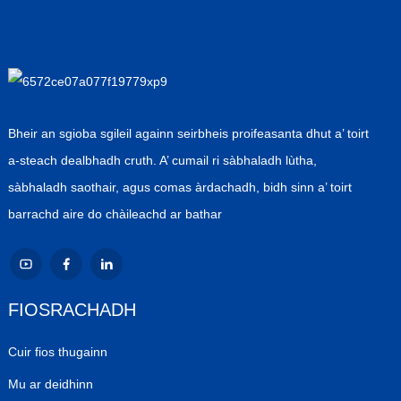
Bheir an sgioba sgileil againn seirbheis proifeasanta dhut a’ toirt
a-steach dealbhadh cruth. A’ cumail ri sàbhaladh lùtha,
sàbhaladh saothair, agus comas àrdachadh, bidh sinn a’ toirt
barrachd aire do chàileachd ar bathar
FIOSRACHADH
Cuir fios thugainn
Mu ar deidhinn