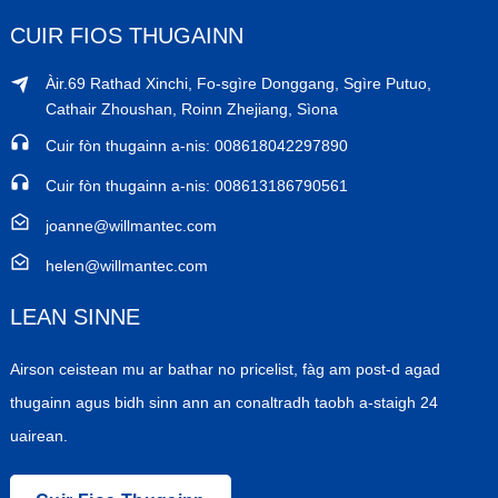
CUIR FIOS THUGAINN
Àir.69 Rathad Xinchi, Fo-sgìre Donggang, Sgìre Putuo,
Cathair Zhoushan, Roinn Zhejiang, Sìona
Cuir fòn thugainn a-nis: 008618042297890
Cuir fòn thugainn a-nis: 008613186790561
joanne@willmantec.com
helen@willmantec.com
LEAN SINNE
Airson ceistean mu ar bathar no pricelist, fàg am post-d agad
thugainn agus bidh sinn ann an conaltradh taobh a-staigh 24
uairean.