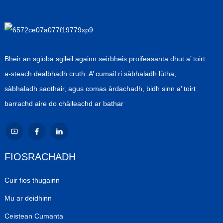
Bheir an sgioba sgileil againn seirbheis proifeasanta dhut a’ toirt
a-steach dealbhadh cruth. A’ cumail ri sàbhaladh lùtha,
sàbhaladh saothair, agus comas àrdachadh, bidh sinn a’ toirt
barrachd aire do chàileachd ar bathar
FIOSRACHADH
Cuir fios thugainn
Mu ar deidhinn
Ceistean Cumanta